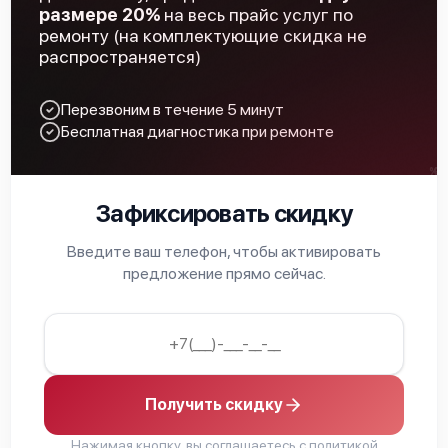
размере 20%
на весь прайс услуг по
Замена ключей управления
590 р
ремонту (на комплектующие скидка не
распространяется)
Замена процессора
850 р
Перезвоним в течение 5 минут
Замена микросхемы логики
450 р
Бесплатная диагностика при ремонте
Замена микросхемы усилителя
600 р
Замена шим контроллера
850 р
Зафиксировать скидку
Восстановление после попадания влаги
850 р
Введите ваш телефон, чтобы активировать
предложение прямо сейчас.
Ремонт платы управления (восстановление)
750 р
Замена объективов с улучшением
1300 р
характеристик
Замена дисплея (экрана)
750 р
Получить скидку
Ремонт капиллярной трубки
450 р
Нажимая кнопку, вы соглашаетесь с
политикой